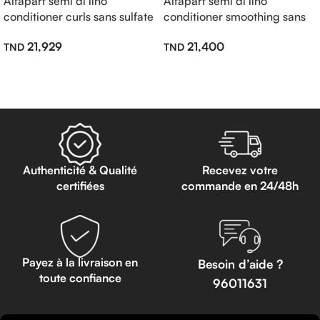
Alfaparf semi di lino
Alfaparf semi di lino
conditioner curls sans sulfate
conditioner smoothing sans
200ml
sulfate 200ml
21,929
21,400
Lire La Suite
Lire La Suite
Authenticité & Qualité
Recevez votre
certifiées
commande en 24/48h
Payez à la livraison en
Besoin d’aide ?
toute confiance
96011631