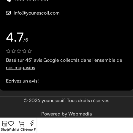
info@younescoif.com
4.7
/5
Basé sur 451 avis Google collectés dans l'ensemble de
nos magasins
Ecrivez un avis!
© 2026 younescoif. Tous droits réservés
Powered by Webmedia
Shop
Wishlist
Cart
Promo Flash