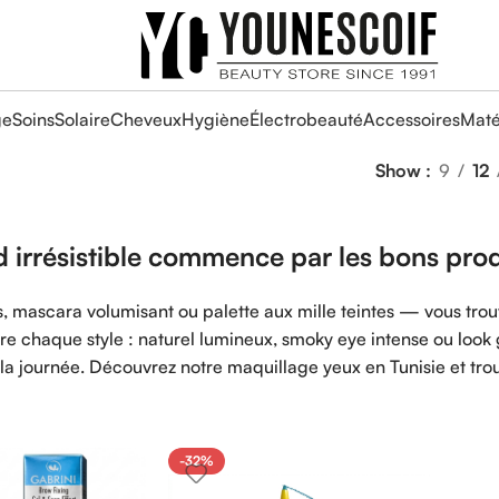
ge
Soins
Solaire
Cheveux
Hygiène
Électrobeauté
Accessoires
Maté
Show
9
12
 irrésistible commence par les bons prod
s, mascara volumisant ou palette aux mille teintes — vous trouv
re chaque style : naturel lumineux, smoky eye intense ou look 
 la journée. Découvrez notre maquillage yeux en Tunisie et trou
-32%