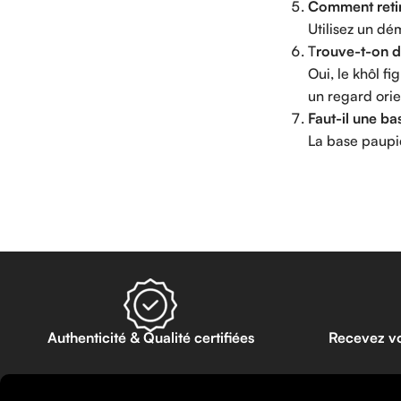
Comment retire
Utilisez un dé
T
rouve-t-on du
Oui, le khôl f
un regard ori
Faut-il une ba
La base paupièr
Read more
Authenticité & Qualité certifiées
Recevez v