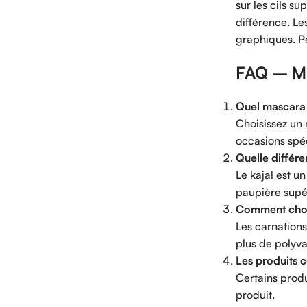
sur les cils s
différence. Le
graphiques. Pe
FAQ – Ma
Quel mascara c
Choisissez un 
occasions spéc
Quelle différen
Le kajal est un
paupière supé
Comment chois
Les carnations
plus de polyva
Les produits c
Certains produ
produit.