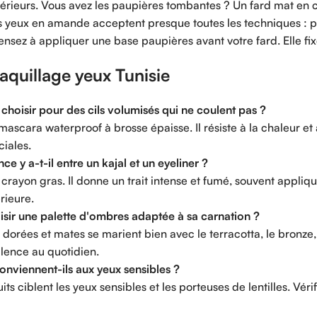
upérieurs. Vous avez les paupières tombantes ? Un fard mat en cre
s yeux en amande acceptent presque toutes les techniques : pr
nsez à appliquer une base paupières avant votre fard. Elle fixe
quillage yeux Tunisie
hoisir pour des cils volumisés qui ne coulent pas ?
mascara waterproof à brosse épaisse. Il résiste à la chaleur et 
iales.
ce y a-t-il entre un kajal et un eyeliner ?
 crayon gras. Il donne un trait intense et fumé, souvent appliqué 
rieure.
ir une palette d'ombres adaptée à sa carnation ?
 dorées et mates se marient bien avec le terracotta, le bronze, 
lence au quotidien.
onviennent-ils aux yeux sensibles ?
its ciblent les yeux sensibles et les porteuses de lentilles. V