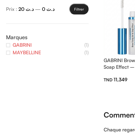
Prix :
د.ت 20
—
د.ت 0
Filtrer
Marques
GABRINI
(1)
MAYBELLINE
(1)
GABRINI Brow 
Soap Effect – 
11,349
Comment r
Chaque regard 