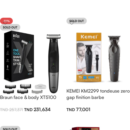
-10%
SOLD OUT
SOLD OUT
KEMEI KM2299 tondeuse zero
Braun face & body XT5100
gap finition barbe
231,634
77,001
257,371
Lire La Suite
Lire La Suite
SOLD OUT