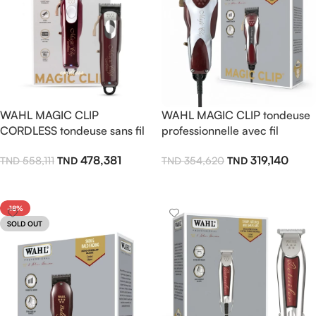
WAHL MAGIC CLIP
WAHL MAGIC CLIP tondeuse
CORDLESS tondeuse sans fil
professionnelle avec fil
478,381
319,140
558,111
354,620
Lire La Suite
Lire La Suite
-18%
SOLD OUT