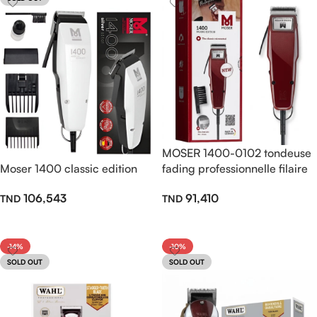
MOSER 1400-0102 tondeuse
Moser 1400 classic edition
fading professionnelle filaire
106,543
91,410
Lire La Suite
Ajouter Au Panier
-14%
-10%
SOLD OUT
SOLD OUT