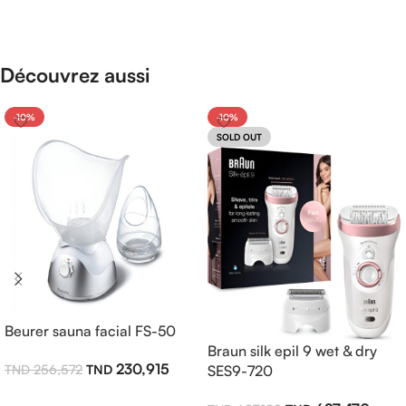
Découvrez aussi
-10%
-10%
SOLD OUT
Beurer sauna facial FS-50
Braun silk epil 9 wet & dry
230,915
256,572
SES9-720
Ajouter Au Panier