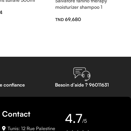
ans sulfate 500ml
Salvatore tanino therapy
moisturizer shampoo 1
4
69,680
te confiance
Besoin d’aide ? 96011631
Contact
4.7
/5
Tunis: 12 Rue Palestine