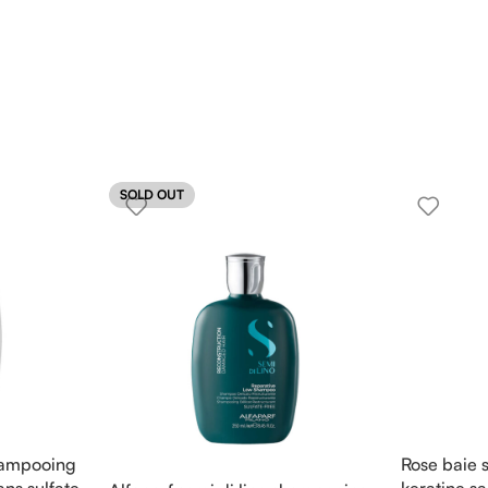
SOLD OUT
shampooing
Rose baie 