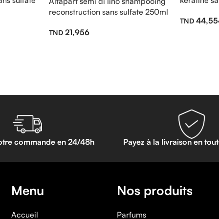
ns sulfate
keratine s
Alfaparf semi di lino shampooing
reconstruction sans sulfate 250ml
44,55
21,956
otre commande en 24/48h
Payez à la livraison en tou
Menu
Nos produits
Accueil
Parfums