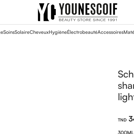
ge
Soins
Solaire
Cheveux
Hygiène
Électrobeauté
Accessoires
Maté
Sch
sha
lig
3
300ML