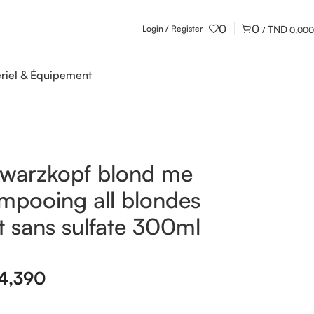
0
0
Login / Register
/
0,000
riel & Équipement
warzkopf blond me
mpooing all blondes
ht sans sulfate 300ml
4,390