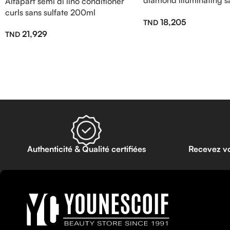
diamond illuminating sa
Alfaparf semi di lino conditioner
250ml
curls sans sulfate 200ml
18,205
21,929
Authenticité & Qualité certifiées
Recevez v