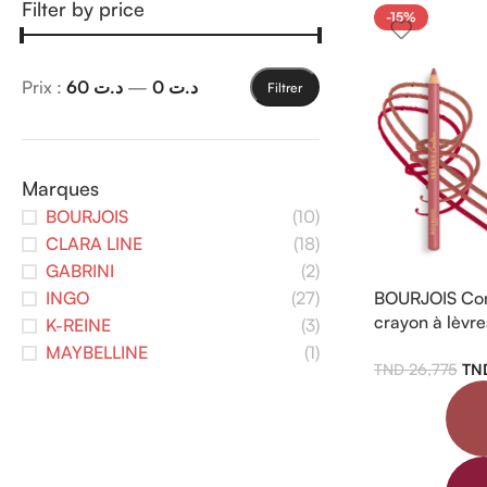
Filter by price
-15%
Prix :
د.ت 60
—
د.ت 0
Filtrer
Marques
BOURJOIS
(10)
CLARA LINE
(18)
GABRINI
(2)
INGO
(27)
BOURJOIS Con
crayon à lèvr
K-REINE
(3)
tenue
MAYBELLINE
(1)
26,775