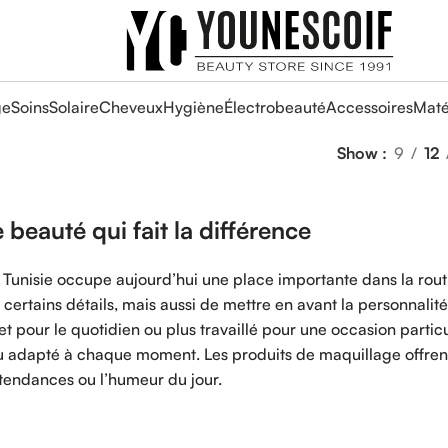
ge
Soins
Solaire
Cheveux
Hygiène
Électrobeauté
Accessoires
Maté
Show
9
12
 beauté qui fait la différence
Tunisie occupe aujourd’hui une place importante dans la routin
certains détails, mais aussi de mettre en avant la personnalité, 
cret pour le quotidien ou plus travaillé pour une occasion part
 adapté à chaque moment. Les produits de maquillage offrent u
s tendances ou l’humeur du jour.