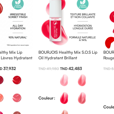
thy Mix Lip
BOURJOIS Healthy Mix S.O.S Lip
BOURJ
Lèvres Hydratant
Oil Hydratant Brillant
Rouge
37,932
42,483
49,980
5
Couleur
Coule