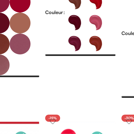
Couleur
Coule
-15%
-30%