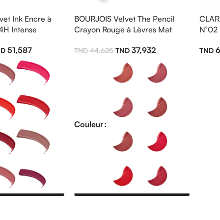
et Ink Encre à
BOURJOIS Velvet The Pencil
CLARA
4H Intense
Crayon Rouge à Lèvres Mat
N°02
51,587
37,932
6
44,625
Couleur