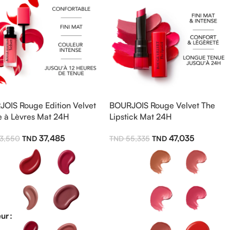
OIS Rouge Edition Velvet
BOURJOIS Rouge Velvet The
 à Lèvres Mat 24H
Lipstick Mat 24H
37,485
47,035
3,550
55,335
ur