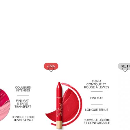
-15%
SOLD