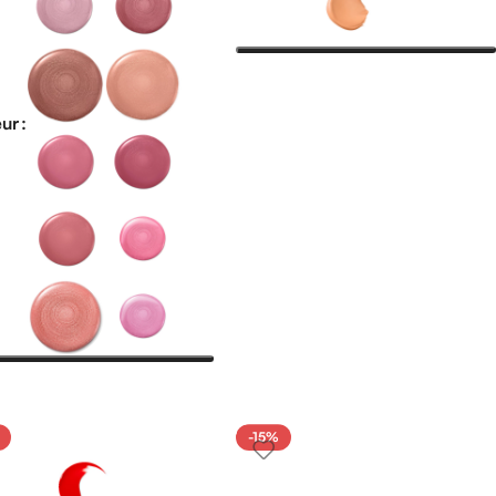
ur
-15%