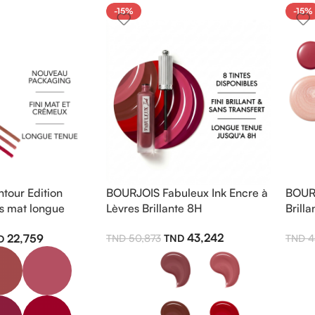
-15%
-15%
tour Edition
BOURJOIS Fabuleux Ink Encre à
BOURJ
es mat longue
Lèvres Brillante 8H
Brill
43,242
22,759
50,873
4