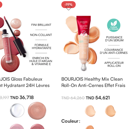
-15%
OIS Gloss Fabuleux
BOURJOIS Healthy Mix Clean
ant Hydratant 24H Lèvres
Roll-On Anti-Cernes Effet Frais
– Éclat Naturel & Regard
36,718
54,621
3,197
64,260
Reposé
Couleur