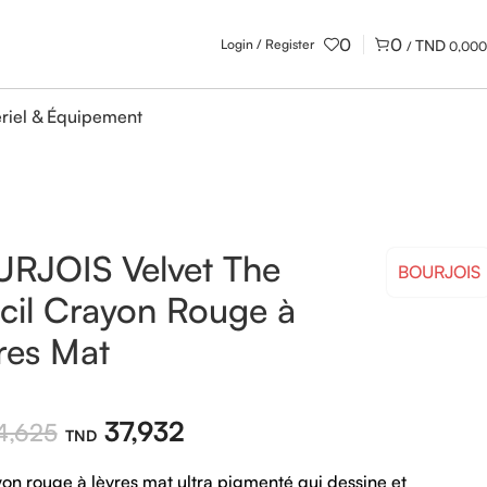
0
0
Login / Register
/
0,000
riel & Équipement
RJOIS Velvet The
BOURJOIS
cil Crayon Rouge à
res Mat
37,932
,625
on rouge à lèvres mat ultra pigmenté qui dessine et