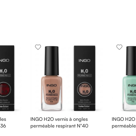
les
INGO H2O vernis à ongles
INGO H2O v
°36
perméable respirant N°40
perméable 