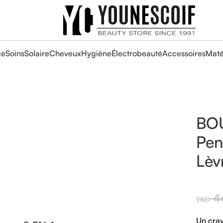
ge
Soins
Solaire
Cheveux
Hygiène
Électrobeauté
Accessoires
Maté
BOU
Pen
Lèv
44
Un cray