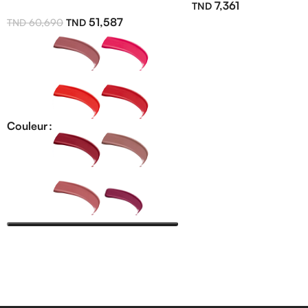
7,361
51,587
60,690
Couleur