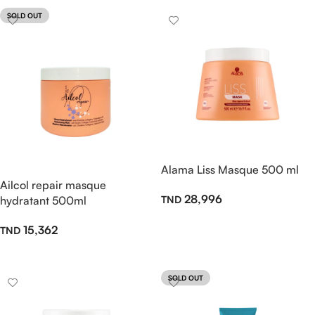
SOLD OUT
Alama Liss Masque 500 ml
Ailcol repair masque
28,996
hydratant 500ml
Ajouter Au Panier
15,362
Lire La Suite
SOLD OUT