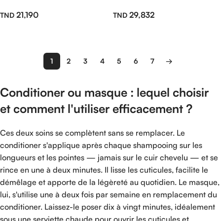
200ml
200ml
21,190
29,832
Lire La Suite
Lire La Suite
1
2
3
4
5
6
7
→
Conditioner ou masque : lequel choisir
et comment l'utiliser efficacement ?
Ces deux soins se complètent sans se remplacer. Le
conditioner s'applique après chaque shampooing sur les
longueurs et les pointes — jamais sur le cuir chevelu — et se
rince en une à deux minutes. Il lisse les cuticules, facilite le
démêlage et apporte de la légèreté au quotidien. Le masque,
lui, s'utilise une à deux fois par semaine en remplacement du
conditioner. Laissez-le poser dix à vingt minutes, idéalement
sous une serviette chaude pour ouvrir les cuticules et