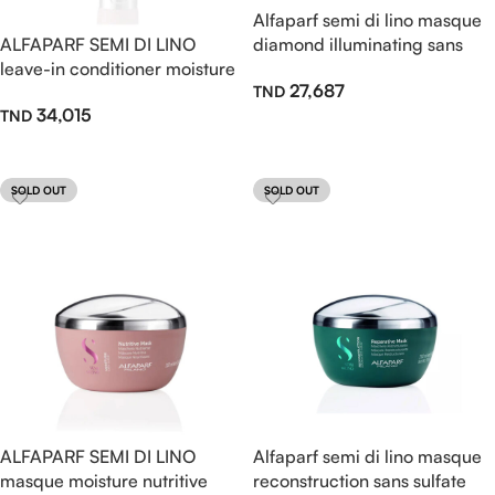
Alfaparf semi di lino masque
ALFAPARF SEMI DI LINO
diamond illuminating sans
leave-in conditioner moisture
sulfate 200ml
27,687
nutritive 200ml
34,015
Ajouter Au Panier
Lire La Suite
SOLD OUT
SOLD OUT
ALFAPARF SEMI DI LINO
Alfaparf semi di lino masque
masque moisture nutritive
reconstruction sans sulfate