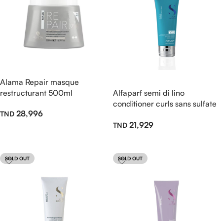
Alama Repair masque
restructurant 500ml
Alfaparf semi di lino
conditioner curls sans sulfate
28,996
200ml
21,929
Ajouter Au Panier
Lire La Suite
SOLD OUT
SOLD OUT