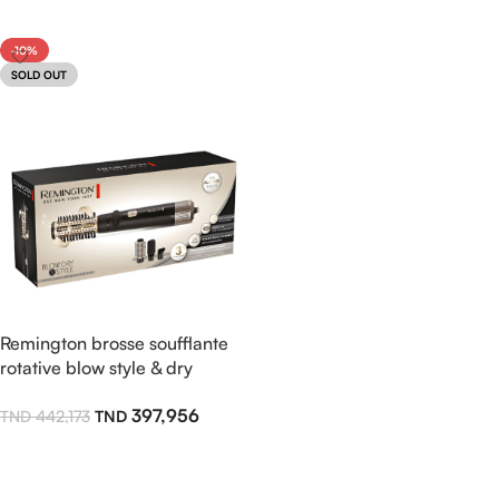
Lire La Suite
Lire La Suite
-10%
SOLD OUT
Remington brosse soufflante
rotative blow style & dry
AS7580
397,956
442,173
Lire La Suite