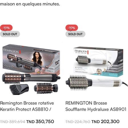
maison en quelques minutes.
-10%
-10%
SOLD OUT
SOLD OUT
Remington Brosse rotative
REMINGTON Brosse
Keratin Protect AS8810 /
Soufflante Hydraluxe AS8901
1000W
1200W
350,750
202,300
389,694
224,760