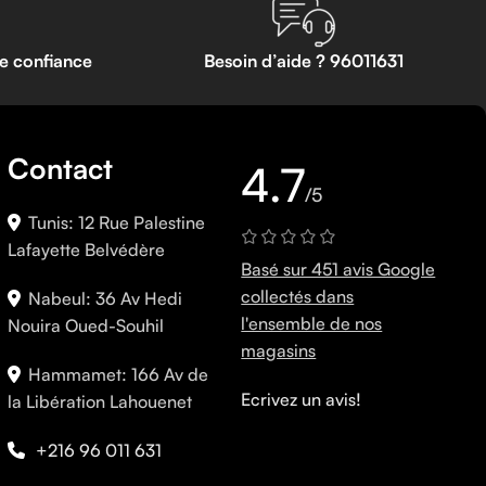
te confiance
Besoin d’aide ? 96011631
Contact
4.7
/5
Tunis: 12 Rue Palestine
Lafayette Belvédère
Basé sur 451 avis Google
collectés dans
Nabeul: 36 Av Hedi
l'ensemble de nos
Nouira Oued-Souhil
magasins
Hammamet: 166 Av de
Ecrivez un avis!
la Libération Lahouenet
+216 96 011 631