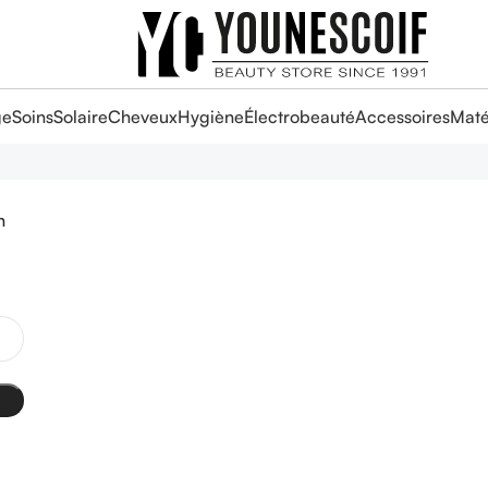
ge
Soins
Solaire
Cheveux
Hygiène
Électrobeauté
Accessoires
Maté
n