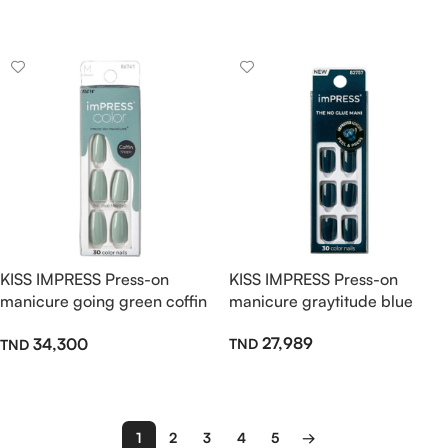
Ajouter Au Panier
Ajouter Au Panier
KISS IMPRESS Press-on
KISS IMPRESS Press-on
manicure going green coffin
manicure graytitude blue
M
27,989
34,300
Ajouter Au Panier
Ajouter Au Panier
1
2
3
4
5
→