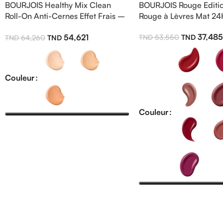
BOURJOIS Healthy Mix Clean
BOURJOIS Rouge Editio
Roll-On Anti-Cernes Effet Frais –
Rouge à Lèvres Mat 24
Éclat Naturel & Regard Reposé
37,485
54,621
53,550
64,260
Couleur
Couleur