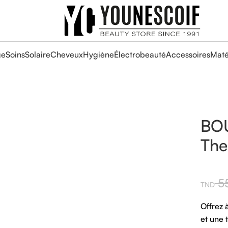
ge
Soins
Solaire
Cheveux
Hygiène
Électrobeauté
Accessoires
Maté
BOU
The
55
Offrez 
et une 