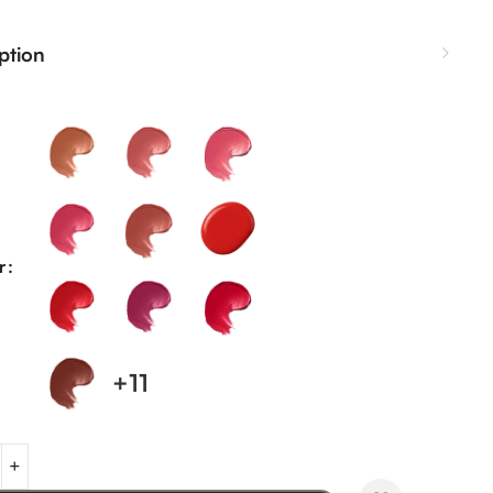
ption
r
+11