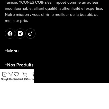
Tunisie, YOUNES COIF s’est imposé comme un acteur
incontournable, alliant qualité, authenticité et expertise.
Notre mission : vous offrir le meilleur de la beauté, au
meilleur prix.
Menu
Nos Produits
Contact
Shop
Filters
Wishlist
Cart
Promo Flash
Tunis: 12 Rue Palestine Lafayette Belvédère
Nabeul: 36 Av Hedi Nouira Oued-Souhil