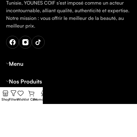
Tunisie, YOUNES COIF s’est imposé comme un acteur
incontournable, alliant qualité, authenticité et expertise.
Notre mission : vous offrir le meilleur de la beauté, au
meilleur prix.
Menu
Nos Produits
Contact
Shop
Filters
Wishlist
Cart
Promo Flash
Tunis: 12 Rue Palestine Lafayette Belvédère
Nabeul: 36 Av Hedi Nouira Oued-Souhil