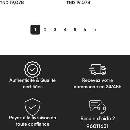
19,078
19,078
Ajouter Au Panier
Ajouter Au Panier
1
2
3
4
5
6
→
Read more
Authenticité & Qualité
Recevez votre
certifiées
commande en 24/48h
Payez à la livraison en
Besoin d’aide ?
toute confiance
96011631