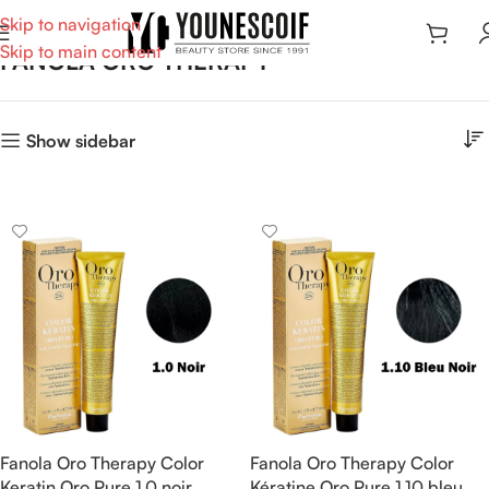
Skip to navigation
Skip to main content
FANOLA ORO THERAPY
Show sidebar
Fanola Oro Therapy Color
Fanola Oro Therapy Color
Keratin Oro Pure 1.0 noir
Kératine Oro Pure 1.10 bleu