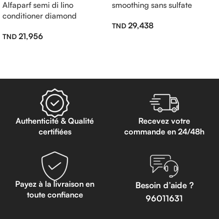
Alfaparf semi di lino
smoothing sans sulfate
conditioner diamond
200ml
29,438
illuminating sans sulfate
21,956
200ml
Ajouter Au Panier
Lire La Suite
Authenticité & Qualité
Recevez votre
certifiées
commande en 24/48h
Payez à la livraison en
Besoin d’aide ?
toute confiance
96011631