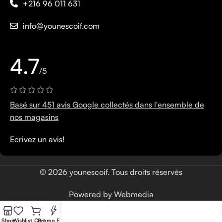
+216 96 011 631
info@younescoif.com
4.7
/5
Basé sur 451 avis Google collectés dans l'ensemble de
nos magasins
Ecrivez un avis!
© 2026 younescoif. Tous droits réservés
Powered by Webmedia
Shop
Wishlist
Cart
Promo Flash