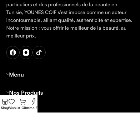
particuliers et des professionnels de la beauté en
Tunisie, YOUNES COIF s’est imposé comme un acteur
incontournable, alliant qualité, authenticité et expertise.
Notre mission : vous offrir le meilleur de la beauté, au
meilleur prix.
Menu
Nos Produits
Shop
Wishlist
Cart
Promo Flash
Contact
Tunis: 12 Rue Palestine Lafayette Belvédère
Nabeul: 36 Av Hedi Nouira Oued-Souhil