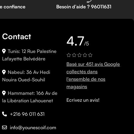
te confiance
Besoin d’aide ? 96011631
Contact
4.7
/5
Tunis: 12 Rue Palestine
Lafayette Belvédère
Basé sur 451 avis Google
collectés dans
Nabeul: 36 Av Hedi
l'ensemble de nos
Nouira Oued-Souhil
magasins
Hammamet: 166 Av de
Ecrivez un avis!
la Libération Lahouenet
+216 96 011 631
info@younescoif.com