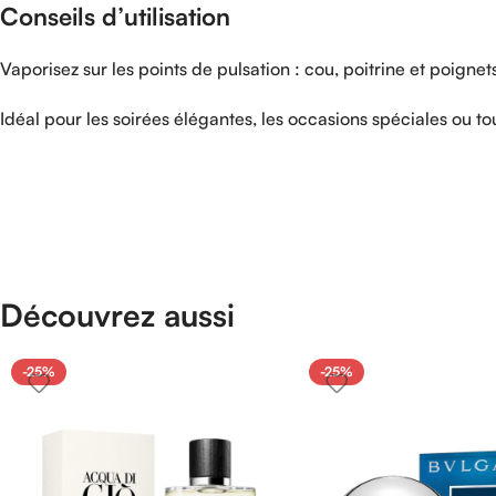
Conseils
d’utilisation
Vaporisez
sur
les
points
de
pulsation :
cou,
poitrine
et
poignets
Idéal
pour
les
soirées
élégantes,
les
occasions
spéciales
ou
to
Découvrez aussi
-25%
-25%