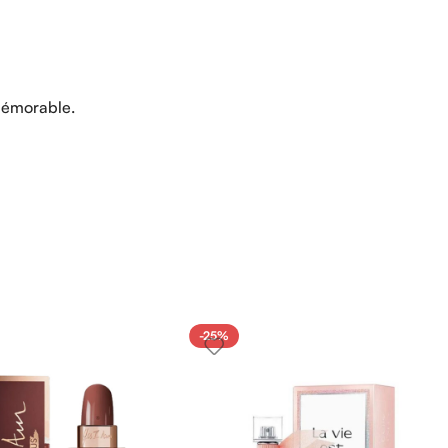
émorable.
-25%