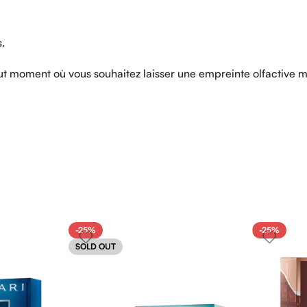
.
ut
moment
où
vous
souhaitez
laisser
une
empreinte
olfactive
m
-25%
-25%
SOLD OUT