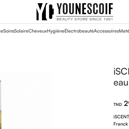
ge
Soins
Solaire
Cheveux
Hygiène
Électrobeauté
Accessoires
Maté
iS
eau
2
iSCEN
Franck