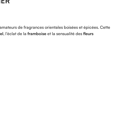
IER
amateurs
de
fragrances
orientales
boisées
et
épicées.
Cette
el
,
l’éclat
de
la
framboise
et
la
sensualité
des
fleurs