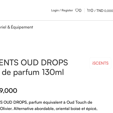
0
0
Login / Register
/
0,000
riel & Équipement
CENTS OUD DROPS
iSCENTS
 de parfum 130ml
9,000
TS
OUD
DROPS,
parfum
équivalent
à
Oud
Touch
de
Olivier.
Alternative
abordable,
oriental
boisé
et
épicé,