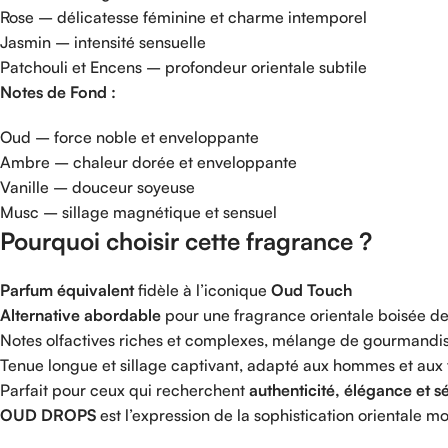
Rose –
délicatesse
féminine
et
charme
intemporel
Jasmin –
intensité
sensuelle
Patchouli
et
Encens –
profondeur
orientale
subtile
Notes
de
Fond :
Oud –
force
noble
et
enveloppante
Ambre –
chaleur
dorée
et
enveloppante
Vanille –
douceur
soyeuse
Musc –
sillage
magnétique
et
sensuel
Pourquoi
choisir
cette
fragrance ?
Parfum
équivalent
fidèle
à
l’iconique
Oud
Touch
Alternative
abordable
pour
une
fragrance
orientale
boisée
d
Notes
olfactives
riches
et
complexes,
mélange
de
gourmandi
Tenue
longue
et
sillage
captivant,
adapté
aux
hommes
et
aux
Parfait
pour
ceux
qui
recherchent
authenticité,
élégance
et
s
OUD
DROPS
est
l’expression
de
la
sophistication
orientale
mo