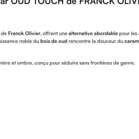
par
OUD
TOUCH
de
FRANCK
OLIV
de
Franck
Olivier
,
offrant
une
alternative
abordable
pour
les
uissance
noble
du
bois
de
oud
rencontre
la
douceur
du
caram
mière
et
ombre,
conçu
pour
séduire
sans
frontières
de
genre.