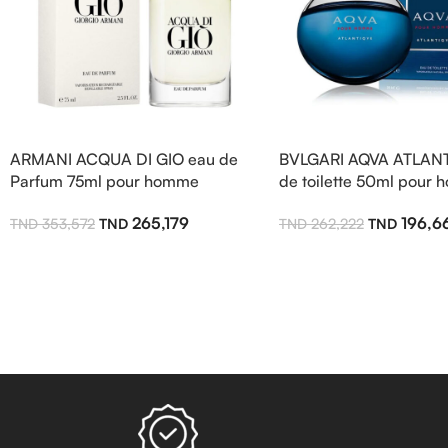
ARMANI ACQUA DI GIO eau de
BVLGARI AQVA ATLANT
Parfum 75ml pour homme
de toilette 50ml pour
265,179
196,6
353,572
262,222