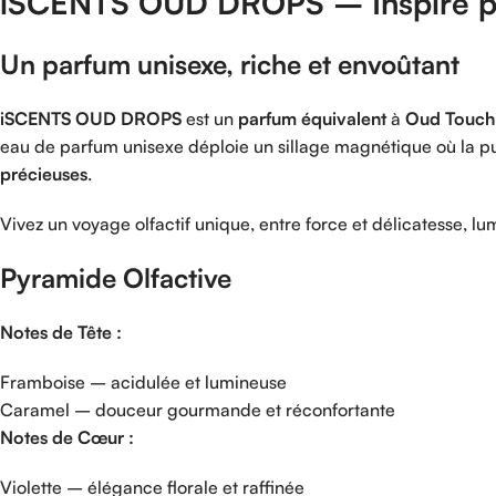
iSCENTS
OUD
DROPS –
Inspiré
Un
parfum
unisexe,
riche
et
envoûtant
iSCENTS
OUD
DROPS
est
un
parfum
équivalent
à
Oud
Touch
eau
de
parfum
unisexe
déploie
un
sillage
magnétique
où
la
p
précieuses
.
Vivez
un
voyage
olfactif
unique,
entre
force
et
délicatesse,
lu
Pyramide
Olfactive
Notes
de
Tête :
Framboise –
acidulée
et
lumineuse
Caramel –
douceur
gourmande
et
réconfortante
Notes
de
Cœur :
Violette –
élégance
florale
et
raffinée