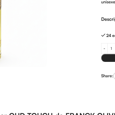
unisex
Descri
24 e
Share: