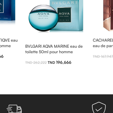
IQVE eau
CACHAREL 
 homme
eau de pa
BVLGARI AQVA MARINE eau de
toilette 50ml pour homme
66
167,94
196,666
262,222