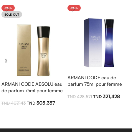
-25%
-25%
SOLD OUT
ARMANI CODE eau de
ARMANI CODE ABSOLU eau
parfum 75ml pour femme
de parfum 75ml pour femme
321,428
428,571
305,357
407,143
Ajouter Au Panier
Lire La Suite