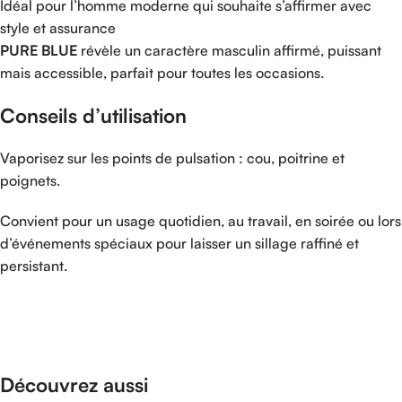
Idéal
pour
l’homme
moderne
qui
souhaite
s’affirmer
avec
style
et
assurance
PURE
BLUE
révèle
un
caractère
masculin
affirmé,
puissant
mais
accessible,
parfait
pour
toutes
les
occasions.
Conseils
d’utilisation
Vaporisez
sur
les
points
de
pulsation :
cou,
poitrine
et
poignets.
Convient
pour
un
usage
quotidien,
au
travail,
en
soirée
ou
lors
d’événements
spéciaux
pour
laisser
un
sillage
raffiné
et
persistant.
Découvrez aussi