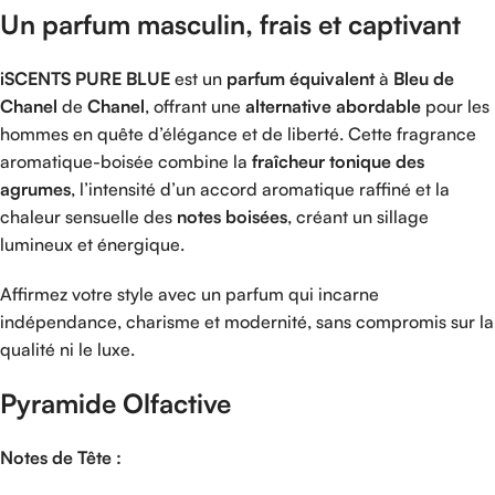
Un
parfum
masculin,
frais
et
captivant
iSCENTS
PURE
BLUE
est
un
parfum
équivalent
à
Bleu
de
Chanel
de
Chanel
,
offrant
une
alternative
abordable
pour
les
hommes
en
quête
d’élégance
et
de
liberté.
Cette
fragrance
aromatique-
boisée
combine
la
fraîcheur
tonique
des
agrumes
,
l’intensité
d’un
accord
aromatique
raffiné
et
la
chaleur
sensuelle
des
notes
boisées
,
créant
un
sillage
lumineux
et
énergique.
Affirmez
votre
style
avec
un
parfum
qui
incarne
indépendance,
charisme
et
modernité,
sans
compromis
sur
la
qualité
ni
le
luxe.
Pyramide
Olfactive
Notes
de
Tête :