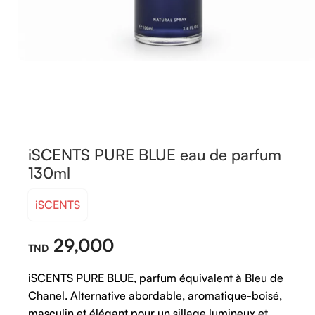
iSCENTS PURE BLUE eau de parfum
130ml
iSCENTS
29,000
iSCENTS
PURE
BLUE,
parfum
équivalent
à
Bleu
de
Chanel.
Alternative
abordable,
aromatique-
boisé,
masculin
et
élégant
pour
un
sillage
lumineux
et