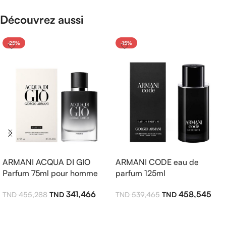
Découvrez aussi
-25%
-15%
ARMANI ACQUA DI GIO
ARMANI CODE eau de
Parfum 75ml pour homme
parfum 125ml
341,466
458,545
455,288
539,465
Ajouter Au Panier
Ajouter Au Panier