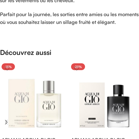
sur
les
vêtements
ou
les
cheveux.
Parfait
pour
la
journée,
les
sorties
entre
amies
ou
les
moments
où
vous
souhaitez
laisser
un
sillage
fruité
et
élégant.
Découvrez aussi
-15%
-25%