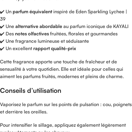
✔️
Un
parfum
équivalent
inspiré
de
Eden
Sparkling
Lychee |
39
✔️
Une
alternative
abordable
au
parfum
iconique
de
KAYALI
✔️
Des
notes
olfactives
fruitées,
florales
et
gourmandes
✔️
Une
fragrance
lumineuse
et
séduisante
✔️
Un
excellent
rapport
qualité-
prix
Cette
fragrance
apporte
une
touche
de
fraîcheur
et
de
sensualité
à
votre
quotidien.
Elle
est
idéale
pour
celles
qui
aiment
les
parfums
fruités,
modernes
et
pleins
de
charme.
Conseils
d’utilisation
Vaporisez
le
parfum
sur
les
points
de
pulsation :
cou,
poignets
et
derrière
les
oreilles.
Pour
intensifier
le
sillage,
appliquez
également
légèrement