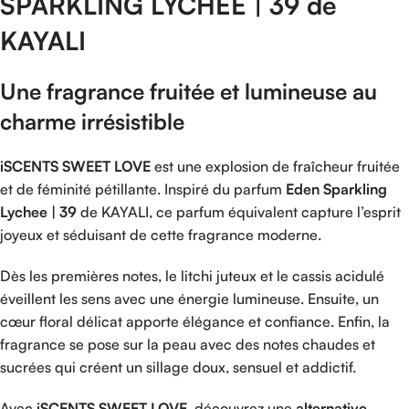
SPARKLING
LYCHEE |
39 de
KAYALI
Une
fragrance
fruitée
et
lumineuse
au
charme
irrésistible
iSCENTS
SWEET
LOVE
est
une
explosion
de
fraîcheur
fruitée
et
de
féminité
pétillante.
Inspiré
du
parfum
Eden
Sparkling
Lychee |
39
de
KAYALI
,
ce
parfum
équivalent
capture
l’esprit
joyeux
et
séduisant
de
cette
fragrance
moderne.
Dès
les
premières
notes,
le
litchi
juteux
et
le
cassis
acidulé
éveillent
les
sens
avec
une
énergie
lumineuse.
Ensuite,
un
cœur
floral
délicat
apporte
élégance
et
confiance.
Enfin,
la
fragrance
se
pose
sur
la
peau
avec
des
notes
chaudes
et
sucrées
qui
créent
un
sillage
doux,
sensuel
et
addictif.
Avec
iSCENTS
SWEET
LOVE
,
découvrez
une
alternative