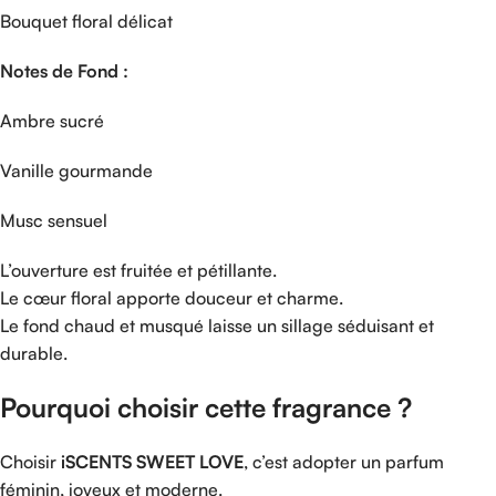
Bouquet
floral
délicat
Notes
de
Fond :
Ambre
sucré
Vanille
gourmande
Musc
sensuel
L’ouverture
est
fruitée
et
pétillante.
Le
cœur
floral
apporte
douceur
et
charme.
Le
fond
chaud
et
musqué
laisse
un
sillage
séduisant
et
durable.
Pourquoi
choisir
cette
fragrance ?
Choisir
iSCENTS
SWEET
LOVE
,
c’est
adopter
un
parfum
féminin,
joyeux
et
moderne.