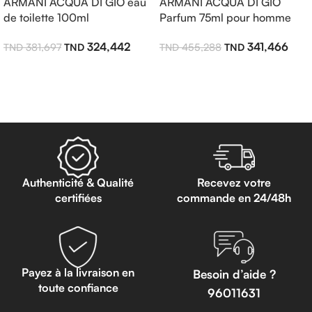
ARMANI ACQUA DI GIO eau
ARMANI ACQUA DI GIO
de toilette 100ml
Parfum 75ml pour homme
324,442
341,466
381,697
455,288
Ajouter Au Panier
Ajouter Au Panier
Authenticité & Qualité
Recevez votre
certifiées
commande en 24/48h
Payez à la livraison en
Besoin d’aide ?
toute confiance
96011631