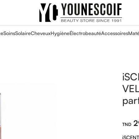
ge
Soins
Solaire
Cheveux
Hygiène
Électrobeauté
Accessoires
Maté
iS
VEL
par
2
iSCENT