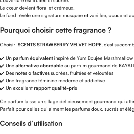
L’ouverture
est
fruitée
et
sucrée.
Le
cœur
devient
floral
et
crémeux.
Le
fond
révèle
une
signature
musquée
et
vanillée,
douce
et
ad
Pourquoi
choisir
cette
fragrance ?
Choisir
iSCENTS
STRAWBERRY
VELVET
HOPE
,
c’est
succom
✔️
Un
parfum
équivalent
inspiré
de
Yum
Boujee
Marshmallow
✔️
Une
alternative
abordable
au
parfum
gourmand
de
KAYAL
✔️
Des
notes
olfactives
sucrées,
fruitées
et
veloutées
✔️
Une
fragrance
féminine
moderne
et
addictive
✔️
Un
excellent
rapport
qualité-
prix
Ce
parfum
laisse
un
sillage
délicieusement
gourmand
qui
att
Parfait
pour
celles
qui
aiment
les
parfums
doux,
sucrés
et
élég
Conseils
d’utilisation