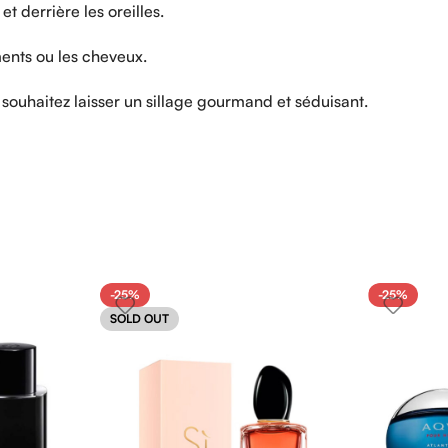
s
et
derrière
les
oreilles.
ments
ou
les
cheveux.
s
souhaitez
laisser
un
sillage
gourmand
et
séduisant.
-25%
-25%
SOLD OUT