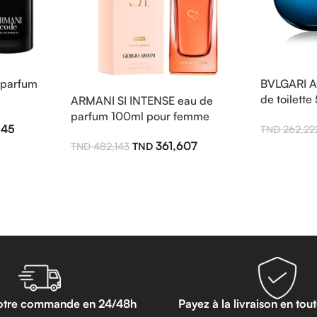
parfum
BVLGARI 
de toilett
ARMANI SI INTENSE eau de
parfum 100ml pour femme
545
262,22
361,607
482,143
otre commande en 24/48h
Payez à la livraison en tou