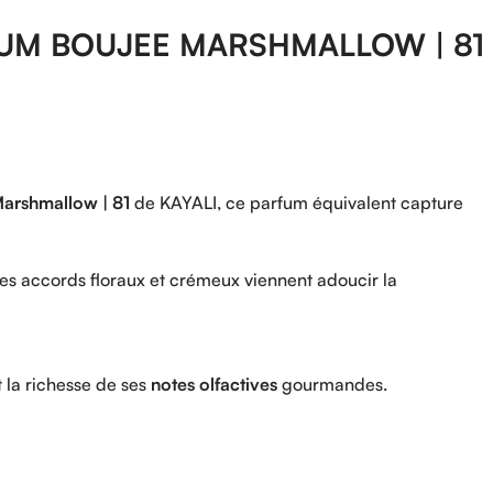
UM
BOUJEE
MARSHMALLOW |
81
arshmallow |
81
de
KAYALI
,
ce
parfum
équivalent
capture
les
accords
floraux
et
crémeux
viennent
adoucir
la
t
la
richesse
de
ses
notes
olfactives
gourmandes.