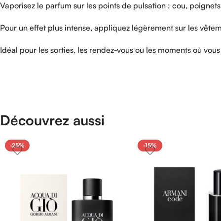
Vaporisez
le
parfum
sur
les
points
de
pulsation :
cou,
poignet
Pour
un
effet
plus
intense,
appliquez
légèrement
sur
les
vête
Idéal
pour
les
sorties,
les
rendez-
vous
ou
les
moments
où
vou
Découvrez aussi
-25%
-15%