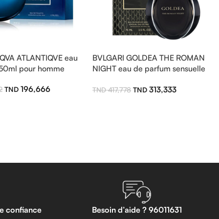
AQVA ATLANTIQVE eau
BVLGARI GOLDEA THE ROMAN
e 50ml pour homme
NIGHT eau de parfum sensuelle
75ml pour femme
196,666
313,333
2
417,778
te confiance
Besoin d’aide ? 96011631