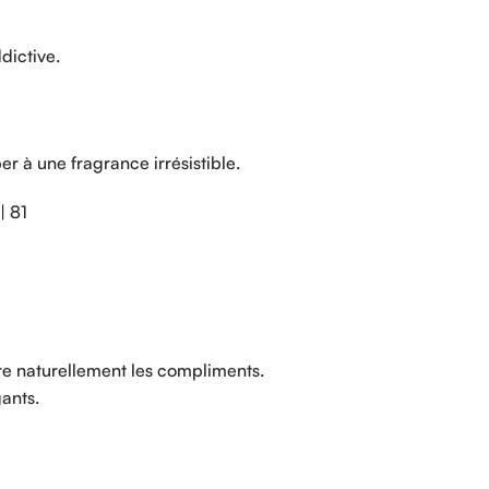
dictive.
ber
à
une
fragrance
irrésistible.
 |
81
I
ire
naturellement
les
compliments.
ants.