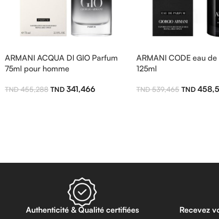
ARMANI ACQUA DI GIO Parfum
ARMANI CODE eau de 
75ml pour homme
125ml
341,466
458,
455,288
539,465
Authenticité & Qualité certifiées
Recevez v