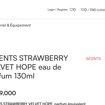
0
0
Login / Register
/
0,000
riel & Équipement
CENTS STRAWBERRY
iSCENTS
VET HOPE eau de
fum 130ml
9,000
S STRAWBERRY VELVET HOPE, parfum équivalent