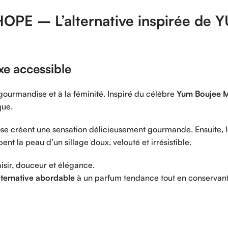
HOPE –
L’alternative
inspirée
de
Y
uxe
accessible
gourmandise
et
à
la
féminité.
Inspiré
du
célèbre
Yum
Boujee
M
que.
ose
créent
une
sensation
délicieusement
gourmande.
Ensuite,
pent
la
peau
d’un
sillage
doux,
velouté
et
irrésistible.
isir,
douceur
et
élégance.
lternative
abordable
à
un
parfum
tendance
tout
en
conservan