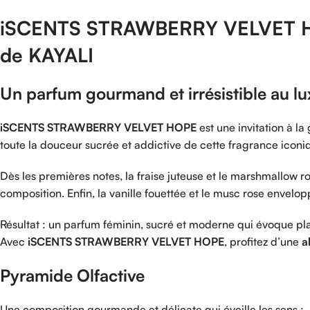
iSCENTS
STRAWBERRY
VELVET
de KAYALI
Un
parfum
gourmand
et
irrésistible
au
l
iSCENTS
STRAWBERRY
VELVET
HOPE
est
une
invitation
à
la
toute
la
douceur
sucrée
et
addictive
de
cette
fragrance
iconi
Dès
les
premières
notes,
la
fraise
juteuse
et
le
marshmallow
r
composition.
Enfin,
la
vanille
fouettée
et
le
musc
rose
envelop
Résultat :
un
parfum
féminin,
sucré
et
moderne
qui
évoque
pla
Avec
iSCENTS
STRAWBERRY
VELVET
HOPE
,
profitez
d’une
a
Pyramide
Olfactive
Une
composition
gourmande
et
délicate
qui
éveille
les
sens :