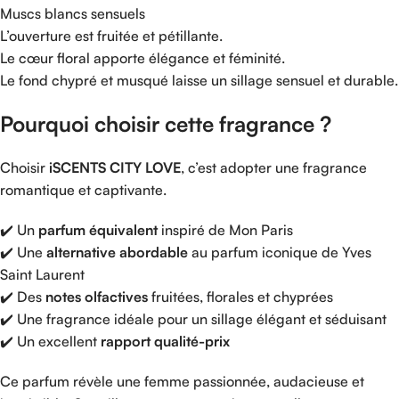
Muscs
blancs
sensuels
L’ouverture
est
fruitée
et
pétillante.
Le
cœur
floral
apporte
élégance
et
féminité.
Le
fond
chypré
et
musqué
laisse
un
sillage
sensuel
et
durable.
Pourquoi
choisir
cette
fragrance ?
Choisir
iSCENTS
CITY
LOVE
,
c’est
adopter
une
fragrance
romantique
et
captivante.
✔️
Un
parfum
équivalent
inspiré
de
Mon
Paris
✔️
Une
alternative
abordable
au
parfum
iconique
de
Yves
Saint
Laurent
✔️
Des
notes
olfactives
fruitées,
florales
et
chyprées
✔️
Une
fragrance
idéale
pour
un
sillage
élégant
et
séduisant
✔️
Un
excellent
rapport
qualité-
prix
Ce
parfum
révèle
une
femme
passionnée,
audacieuse
et