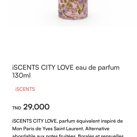
iSCENTS CITY LOVE eau de parfum
130ml
iSCENTS
29,000
iSCENTS
CITY
LOVE,
parfum
équivalent
inspiré
de
Mon
Paris
de
Yves
Saint
Laurent.
Alternative
abordable
aux
notes
fruitées,
florales
et
sensuelles.