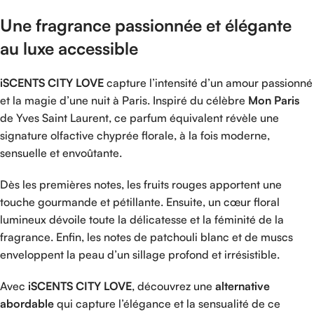
Une
fragrance
passionnée
et
élégante
au
luxe
accessible
iSCENTS
CITY
LOVE
capture
l’intensité
d’un
amour
passionné
et
la
magie
d’une
nuit
à
Paris.
Inspiré
du
célèbre
Mon
Paris
de
Yves Saint Laurent
,
ce
parfum
équivalent
révèle
une
signature
olfactive
chyprée
florale,
à
la
fois
moderne,
sensuelle
et
envoûtante.
Dès
les
premières
notes,
les
fruits
rouges
apportent
une
touche
gourmande
et
pétillante.
Ensuite,
un
cœur
floral
lumineux
dévoile
toute
la
délicatesse
et
la
féminité
de
la
fragrance.
Enfin,
les
notes
de
patchouli
blanc
et
de
muscs
enveloppent
la
peau
d’un
sillage
profond
et
irrésistible.
Avec
iSCENTS
CITY
LOVE
,
découvrez
une
alternative
abordable
qui
capture
l’élégance
et
la
sensualité
de
ce