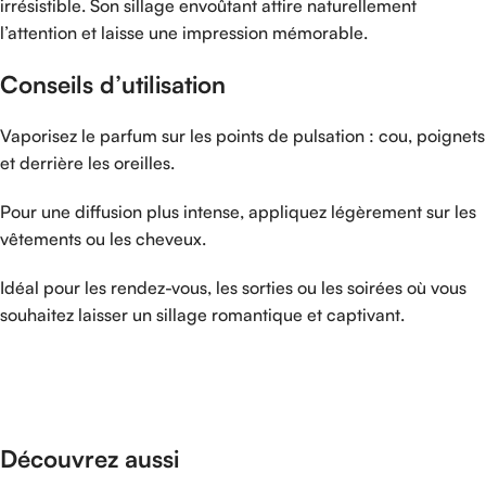
irrésistible.
Son
sillage
envoûtant
attire
naturellement
l’attention
et
laisse
une
impression
mémorable.
Conseils
d’utilisation
Vaporisez
le
parfum
sur
les
points
de
pulsation :
cou,
poignets
et
derrière
les
oreilles.
Pour
une
diffusion
plus
intense,
appliquez
légèrement
sur
les
vêtements
ou
les
cheveux.
Idéal
pour
les
rendez-
vous,
les
sorties
ou
les
soirées
où
vous
souhaitez
laisser
un
sillage
romantique
et
captivant.
Découvrez aussi