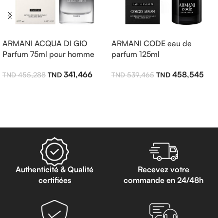
ARMANI ACQUA DI GIO
ARMANI CODE eau de
Parfum 75ml pour homme
parfum 125ml
341,466
458,545
455,288
539,465
Ajouter Au Panier
Ajouter Au Panier
Authenticité & Qualité
Recevez votre
certifiées
commande en 24/48h