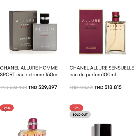
CHANEL ALLURE HOMME
CHANEL ALLURE SENSUELLE
SPORT eau extreme 150ml
eau de parfum100ml
529,897
518,815
623,408
610,371
Ajouter Au Panier
Ajouter Au Panier
-25%
-25%
SOLD OUT