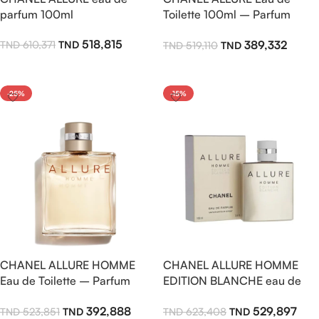
parfum 100ml
Toilette 100ml – Parfum
Femme Fleuri Frais Ambré
518,815
389,332
610,371
519,110
Élégant et Intemporel
Ajouter Au Panier
Ajouter Au Panier
-25%
-15%
CHANEL ALLURE HOMME
CHANEL ALLURE HOMME
Eau de Toilette – Parfum
EDITION BLANCHE eau de
Homme Boisé Épicé Élégant
parfum 150ml
392,888
529,897
523,851
623,408
et Intemporel