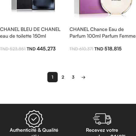
CHANEL BLEU DE CHANEL
CHANEL Chance Eau de
eau de toilette 150ml
Parfum 100ml Parfum Femme
445,273
518,815
523,851
610,371
Ajouter Au Panier
Ajouter Au Panier
1
2
3
→
Read more
Authenticité & Qualité
Recevez votre