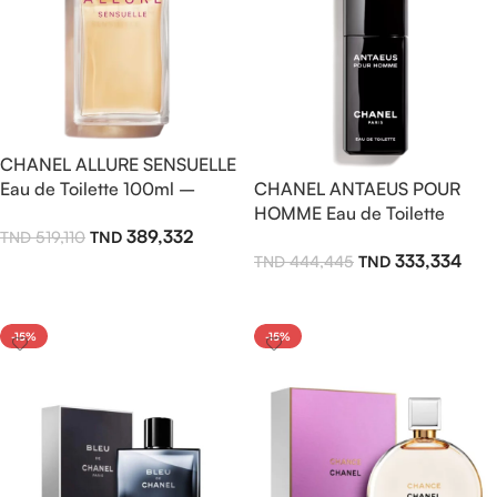
CHANEL ALLURE SENSUELLE
Eau de Toilette 100ml –
CHANEL ANTAEUS POUR
Parfum Femme Fleuri Ambré,
HOMME Eau de Toilette
389,332
519,110
Sensuel et Magnétique
100ml – Parfum Masculin
333,334
444,445
Cuir Aromatique Intense et
Ajouter Au Panier
Charismatique
Lire La Suite
-15%
-15%