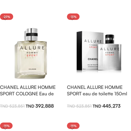
Ajouter Au Panier
Ajouter Au Panier
-25%
-15%
CHANEL ALLURE HOMME
CHANEL ALLURE HOMME
SPORT COLOGNE Eau de
SPORT eau de toilette 150ml
Toilette 150ml – Parfum
445,273
392,888
523,851
523,851
Homme Frais, Tonique et
Élégant
Ajouter Au Panier
Ajouter Au Panier
-15%
-15%