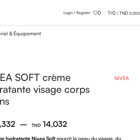
0
0
Login / Register
/
0,000
riel & Équipement
EA SOFT crème
NIVEA
ratante visage corps
ns
,332
–
14,032
e hydratante Nivea Soft
nourrit la peau du visage, du