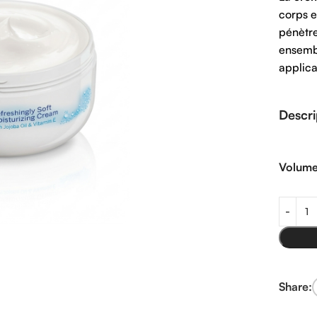
corps e
pénètre
ensembl
applica
Descri
Volum
Share: