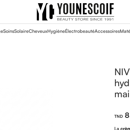
ge
Soins
Solaire
Cheveux
Hygiène
Électrobeauté
Accessoires
Maté
NIV
hyd
mai
8
La
crèm