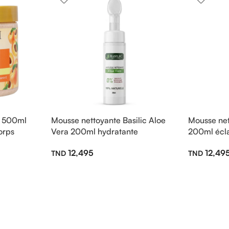
t 500ml
Mousse nettoyante Basilic Aloe
Mousse net
orps
Vera 200ml hydratante
200ml écla
12,495
12,49