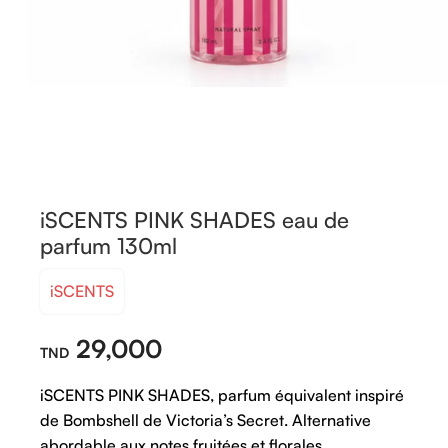
iSCENTS PINK SHADES eau de
parfum 130ml
iSCENTS
29,000
iSCENTS
PINK
SHADES,
parfum
équivalent
inspiré
de
Bombshell
de
Victoria’s
Secret.
Alternative
abordable
aux
notes
fruitées
et
florales