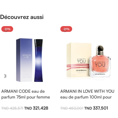
Découvrez aussi
-25%
-25%
ARMANI CODE eau de
ARMANI IN LOVE WITH YOU
parfum 75ml pour femme
eau de parfum 100ml pour
femme
321,428
337,501
428,571
450,001
Ajouter Au Panier
Ajouter Au Panier