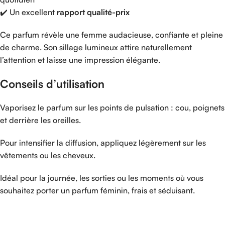
✔️
Un
excellent
rapport
qualité-
prix
Ce
parfum
révèle
une
femme
audacieuse,
confiante
et
pleine
de
charme.
Son
sillage
lumineux
attire
naturellement
l’attention
et
laisse
une
impression
élégante.
Conseils
d’utilisation
Vaporisez
le
parfum
sur
les
points
de
pulsation :
cou,
poignets
et
derrière
les
oreilles.
Pour
intensifier
la
diffusion,
appliquez
légèrement
sur
les
vêtements
ou
les
cheveux.
Idéal
pour
la
journée,
les
sorties
ou
les
moments
où
vous
souhaitez
porter
un
parfum
féminin,
frais
et
séduisant.