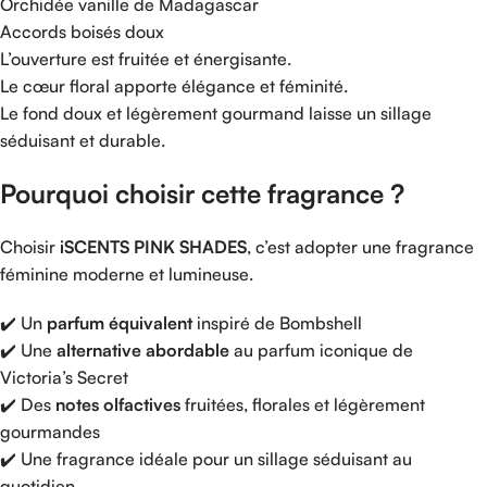
Orchidée
vanille
de
Madagascar
Accords
boisés
doux
L’ouverture
est
fruitée
et
énergisante.
Le
cœur
floral
apporte
élégance
et
féminité.
Le
fond
doux
et
légèrement
gourmand
laisse
un
sillage
séduisant
et
durable.
Pourquoi
choisir
cette
fragrance ?
Choisir
iSCENTS
PINK
SHADES
,
c’est
adopter
une
fragrance
féminine
moderne
et
lumineuse.
✔️
Un
parfum
équivalent
inspiré
de
Bombshell
✔️
Une
alternative
abordable
au
parfum
iconique
de
Victoria’s
Secret
✔️
Des
notes
olfactives
fruitées,
florales
et
légèrement
gourmandes
✔️
Une
fragrance
idéale
pour
un
sillage
séduisant
au
quotidien