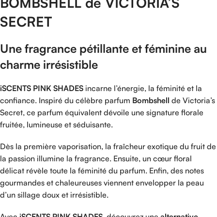
BOMBSHELL de VICTORIA’S
SECRET
Une
fragrance
pétillante
et
féminine
au
charme
irrésistible
iSCENTS
PINK
SHADES
incarne
l’énergie,
la
féminité
et
la
confiance.
Inspiré
du
célèbre
parfum
Bombshell
de
Victoria’s
Secret
,
ce
parfum
équivalent
dévoile
une
signature
florale
fruitée,
lumineuse
et
séduisante.
Dès
la
première
vaporisation,
la
fraîcheur
exotique
du
fruit
de
la
passion
illumine
la
fragrance.
Ensuite,
un
cœur
floral
délicat
révèle
toute
la
féminité
du
parfum.
Enfin,
des
notes
gourmandes
et
chaleureuses
viennent
envelopper
la
peau
d’un
sillage
doux
et
irrésistible.
Avec
iSCENTS
PINK
SHADES
,
découvrez
une
alternative