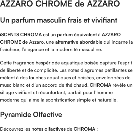
AZZARO
CHROME de AZZARO
Un
parfum
masculin
frais
et
vivifiant
iSCENTS
CHROMA
est
un
parfum
équivalent
à
AZZARO
CHROME
de
Azzaro
,
une
alternative
abordable
qui
incarne
la
fraîcheur,
l’élégance
et
la
modernité
masculine.
Cette
fragrance
hespéridée
aquatique
boisée
capture
l’esprit
de
liberté
et
de
complicité.
Les
notes
d’agrumes
pétillantes
se
mêlent
à
des
touches
aquatiques
et
boisées,
enveloppées
de
musc
blanc
et
d’un
accord
de
thé
chaud.
CHROMA
révèle
un
sillage
vivifiant
et
réconfortant,
parfait
pour
l’homme
moderne
qui
aime
la
sophistication
simple
et
naturelle.
Pyramide
Olfactive
Découvrez
les
notes
olfactives
de
CHROMA
: