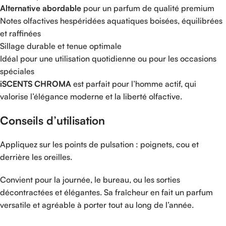
Alternative
abordable
pour
un
parfum
de
qualité
premium
Notes
olfactives
hespéridées
aquatiques
boisées,
équilibrées
et
raffinées
Sillage
durable
et
tenue
optimale
Idéal
pour
une
utilisation
quotidienne
ou
pour
les
occasions
spéciales
iSCENTS
CHROMA
est
parfait
pour
l’homme
actif,
qui
valorise
l’élégance
moderne
et
la
liberté
olfactive.
Conseils
d’utilisation
Appliquez
sur
les
points
de
pulsation :
poignets,
cou
et
derrière
les
oreilles.
Convient
pour
la
journée,
le
bureau,
ou
les
sorties
décontractées
et
élégantes.
Sa
fraîcheur
en
fait
un
parfum
versatile
et
agréable
à
porter
tout
au
long
de
l’année.