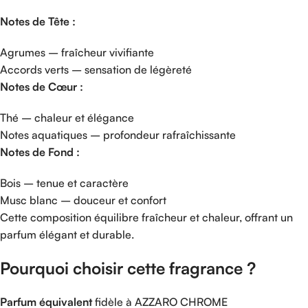
Notes
de
Tête :
Agrumes –
fraîcheur
vivifiante
Accords
verts –
sensation
de
légèreté
Notes
de
Cœur :
Thé –
chaleur
et
élégance
Notes
aquatiques –
profondeur
rafraîchissante
Notes
de
Fond :
Bois –
tenue
et
caractère
Musc
blanc –
douceur
et
confort
Cette
composition
équilibre
fraîcheur
et
chaleur,
offrant
un
parfum
élégant
et
durable.
Pourquoi
choisir
cette
fragrance ?
Parfum
équivalent
fidèle
à
AZZARO
CHROME