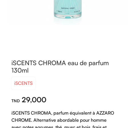
iSCENTS CHROMA eau de parfum
130ml
iSCENTS
29,000
iSCENTS
CHROMA,
parfum
équivalent
à
AZZARO
CHROME.
Alternative
abordable
pour
homme
avec
notes
agrumes,
thé,
musc
et
bois,
frais
et