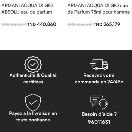
ARMANI ACQUA DI GIO
ARMANI ACQUA DI GIO eau
ABSOLU eau de parfum
de Parfum 75ml pour homme
125ml pour homme
265,179
440,860
353,572
587,814
Ajouter Au Panier
Ajouter Au Panier
Authenticité & Qualité
Recevez votre
certifiées
commande en 24/48h
Payez à la livraison en
Besoin d’aide ?
toute confiance
96011631