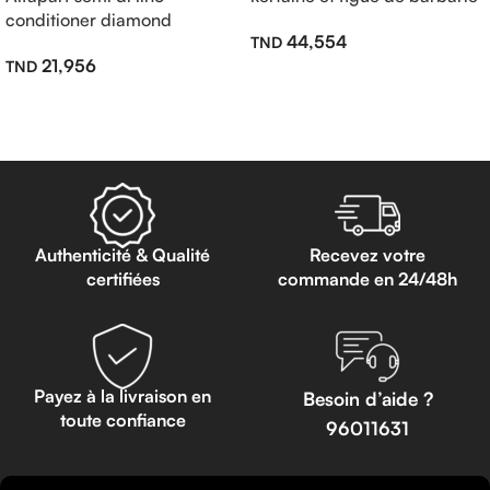
conditioner diamond
sans sulfate 500ml
44,554
illuminating sans sulfate
21,956
200ml
Ajouter Au Panier
Lire La Suite
Authenticité & Qualité
Recevez votre
certifiées
commande en 24/48h
Payez à la livraison en
Besoin d’aide ?
toute confiance
96011631