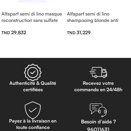
Alfaparf semi di lino masque
Alfaparf semi di lino
reconstruction sans sulfate
shampooing blonde anti
200ml
jaune sans sulfate 250ml
29,832
31,229
Lire La Suite
Lire La Suite
Authenticité & Qualité
Recevez votre
certifiées
commande en 24/48h
Payez à la livraison en
Besoin d’aide ?
toute confiance
96011631