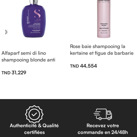
Rose baie shampooing la
Alfaparf semi di lino
kertaine et figue de barbarie
shampooing blonde anti
sans sulfate 500ml
44,554
jaune sans sulfate 250ml
31,229
Ajouter Au Panier
Lire La Suite
Authenticité & Qualité
Recevez votre
certifiées
commande en 24/48h