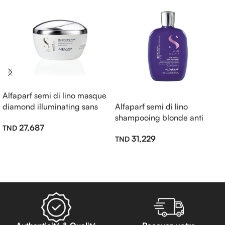
Alfaparf semi di lino masque
diamond illuminating sans
Alfaparf semi di lino
sulfate 200ml
shampooing blonde anti
27,687
jaune sans sulfate 250ml
31,229
Ajouter Au Panier
Lire La Suite