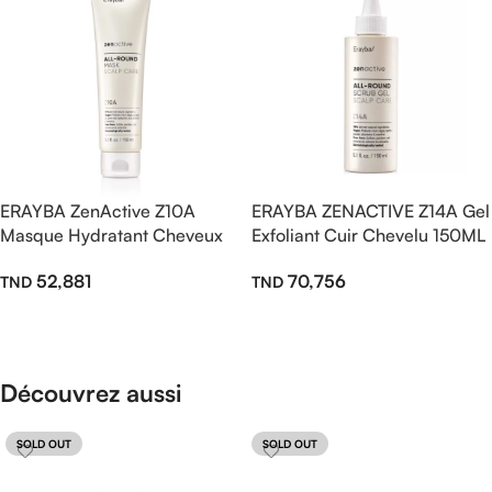
ERAYBA ZenActive Z10A
ERAYBA ZENACTIVE Z14A Gel
Masque Hydratant Cheveux
Exfoliant Cuir Chevelu 150ML
150ml
— Purification Intense &
52,881
70,756
Équilibre Naturel
Ajouter Au Panier
Ajouter Au Panier
Découvrez aussi
SOLD OUT
SOLD OUT