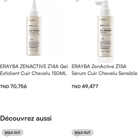
ERAYBA ZENACTIVE Z14A Gel
ERAYBA ZenActive Z15A
Exfoliant Cuir Chevelu 150ML
Sérum Cuir Chevelu Sensible
— Purification Intense &
150ml
70,756
49,477
Équilibre Naturel
Ajouter Au Panier
Ajouter Au Panier
Découvrez aussi
SOLD OUT
SOLD OUT