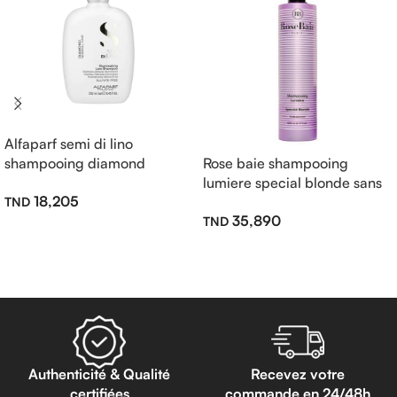
Alfaparf semi di lino
shampooing diamond
Rose baie shampooing
illuminating sans sulfate
lumiere special blonde sans
18,205
250ml
sulfate 500ml
35,890
Ajouter Au Panier
Lire La Suite
Authenticité & Qualité
Recevez votre
certifiées
commande en 24/48h