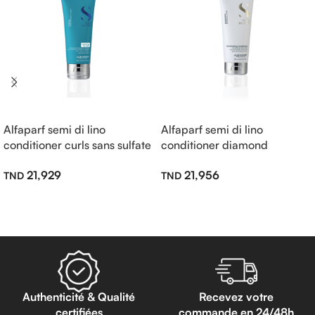
Alfaparf semi di lino
Alfaparf semi di lino
conditioner curls sans sulfate
conditioner diamond
200ml
illuminating sans sulfate
21,929
21,956
200ml
Lire La Suite
Lire La Suite
Authenticité & Qualité
Recevez votre
certifiées
commande en 24/48h