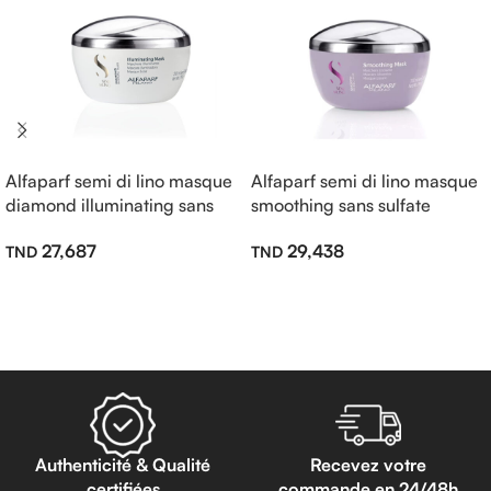
Alfaparf semi di lino masque
Alfaparf semi di lino masque
diamond illuminating sans
smoothing sans sulfate
sulfate 200ml
200ml
27,687
29,438
Ajouter Au Panier
Ajouter Au Panier
Authenticité & Qualité
Recevez votre
certifiées
commande en 24/48h