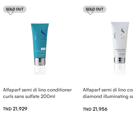
SOLD OUT
SOLD OUT
Alfaparf semi di lino conditioner
Alfaparf semi di lino co
curls sans sulfate 200ml
diamond illuminating sa
200ml
21,929
21,956