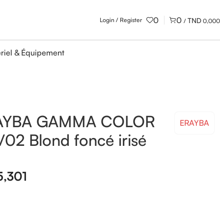
0
0
Login / Register
/
0,000
riel & Équipement
AYBA GAMMA COLOR
ERAYBA
/02 Blond foncé irisé
5,301