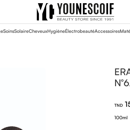
ge
Soins
Solaire
Cheveux
Hygiène
Électrobeauté
Accessoires
Maté
ER
N°6
1
100ml