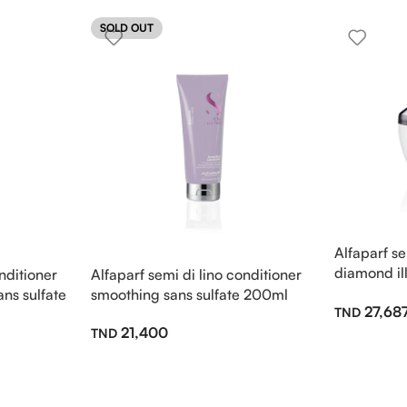
SOLD OUT
Alfaparf s
diamond il
nditioner
Alfaparf semi di lino conditioner
200ml
ns sulfate
smoothing sans sulfate 200ml
27,68
21,400