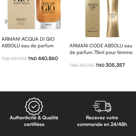
ARMANI ACQUA DI GIO
ABSOLU eau de parfum
ARMANI CODE ABSOLU eau
125ml pour homme
de parfum 75ml pour femme
440,860
587,814
305,357
407,143
Ajouter Au Panier
Lire La Suite
Authenticité & Qualité
Recevez votre
certifiées
commande en 24/48h