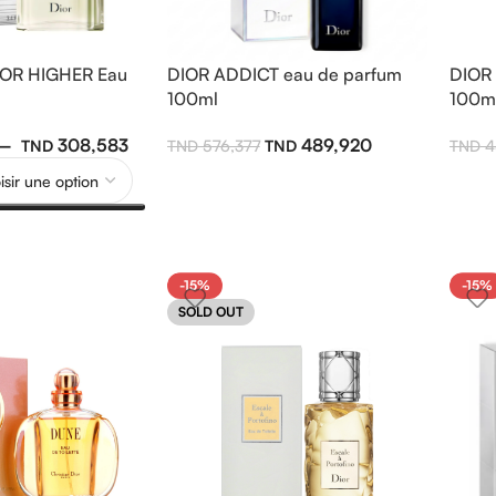
IOR HIGHER Eau
DIOR ADDICT eau de parfum
DIOR 
100ml
100m
–
308,583
489,920
576,377
4
-15%
-15%
SOLD OUT