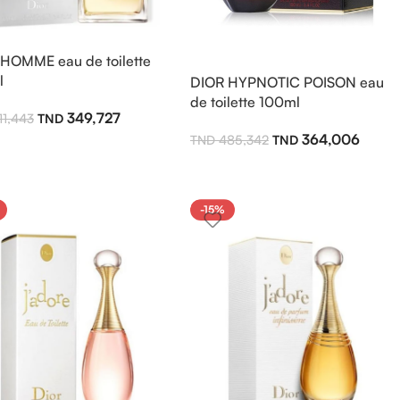
HOMME eau de toilette
l
DIOR HYPNOTIC POISON eau
de toilette 100ml
349,727
11,443
364,006
485,342
-15%