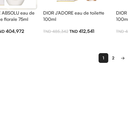
 ABSOLU eau de
DIOR J’ADORE eau de toilette
DIOR 
e florale 75ml
100ml
100m
404,972
412,541
485,342
4
1
2
→