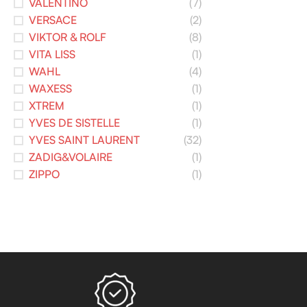
VALENTINO
(7)
VERSACE
(2)
VIKTOR & ROLF
(8)
VITA LISS
(1)
WAHL
(4)
WAXESS
(1)
XTREM
(1)
YVES DE SISTELLE
(1)
YVES SAINT LAURENT
(32)
ZADIG&VOLAIRE
(1)
ZIPPO
(1)
Read more