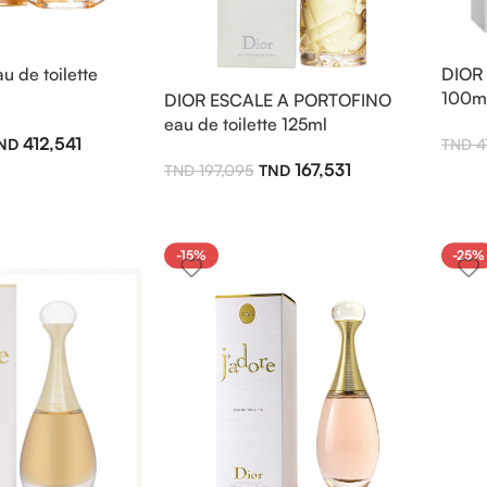
 de toilette
DIOR 
100m
DIOR ESCALE A PORTOFINO
eau de toilette 125ml
412,541
4
167,531
197,095
-15%
-25%