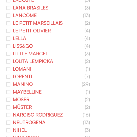
LACOSTE
(3)
LANA BRASILES
(3)
LANCÔME
(13)
LE PETIT MARSEILLAIS
(2)
LE PETIT OLIVIER
(4)
LELLA
(4)
LISS&GO
(4)
LITTLE MARCEL
(3)
LOLITA LEMPICKA
(2)
LOMANI
(1)
LORENTI
(7)
MANINO
(29)
MAYBELLINE
(1)
MOSER
(2)
MÜSTER
(2)
NARCISO RODRIGUEZ
(16)
NEUTROGENA
(13)
NIHEL
(3)