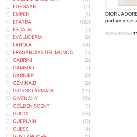
ELIE SAAB
(11)
DIOR J’ADORE
EMPER
(4)
parfum absolu
ERAYBA
(122)
ESCADA
(1)
539,963
EVOLUDERM
(2)
FANOLA
(64)
FRAGANCIAS DEL MUNDO
(6)
GABRINI
(2)
GAMMA+
(7)
GARNIER
(2)
GEMINA.B
(2)
GIORGIO ARMANI
(26)
GIVENCHY
(15)
GOLDEN SCENT
(1)
GUCCI
(38)
GUERLAIN
(13)
GUESS
(4)
GUY LAROCHE
(2)