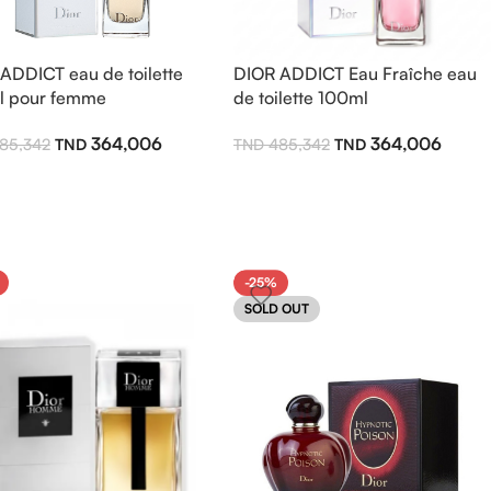
ADDICT eau de toilette
DIOR ADDICT Eau Fraîche eau
l pour femme
de toilette 100ml
364,006
364,006
85,342
485,342
-25%
SOLD OUT