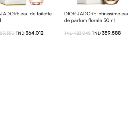
J’ADORE eau de toilette
DIOR J’ADORE Infinissime eau
l
de parfum florale 50ml
364,012
359,588
85,350
423,045