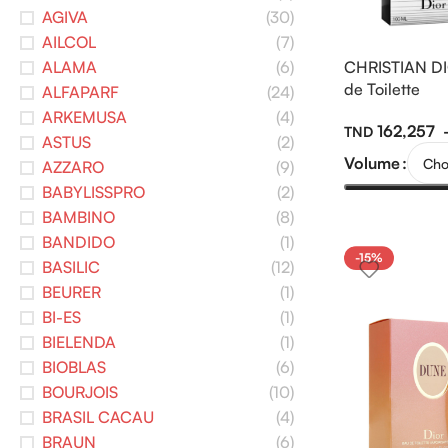
AGIVA
(30)
AILCOL
(7)
ALAMA
(6)
CHRISTIAN D
de Toilette
ALFAPARF
(24)
ARKEMUSA
(4)
162,257
ASTUS
(2)
Volume
AZZARO
(9)
BABYLISSPRO
(2)
BAMBINO
(8)
BANDIDO
(1)
-15%
BASILIC
(12)
BEURER
(1)
BI-ES
(1)
BIELENDA
(1)
BIOBLAS
(6)
BOURJOIS
(10)
BRASIL CACAU
(4)
BRAUN
(6)