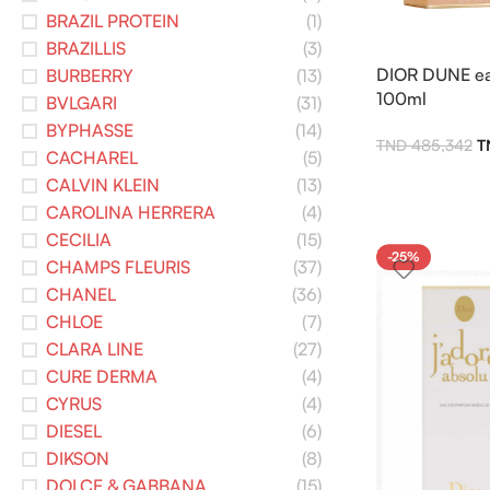
BRAZIL PROTEIN
(1)
BRAZILLIS
(3)
DIOR DUNE eau
BURBERRY
(13)
100ml
BVLGARI
(31)
BYPHASSE
(14)
485,342
CACHAREL
(5)
CALVIN KLEIN
(13)
CAROLINA HERRERA
(4)
CECILIA
(15)
-25%
CHAMPS FLEURIS
(37)
CHANEL
(36)
CHLOE
(7)
CLARA LINE
(27)
CURE DERMA
(4)
CYRUS
(4)
DIESEL
(6)
DIKSON
(8)
DOLCE & GABBANA
(15)