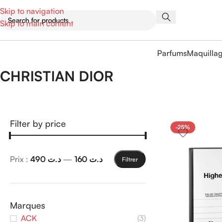
Skip to navigation
Skip to main content
Parfums
Maquilla
CHRISTIAN DIOR
Filter by price
-25%
Prix :
د.ت 490
—
د.ت 160
Filtrer
Marques
ACK
(3)