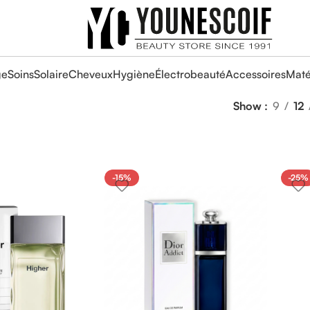
ge
Soins
Solaire
Cheveux
Hygiène
Électrobeauté
Accessoires
Maté
Show
9
12
-15%
-25%