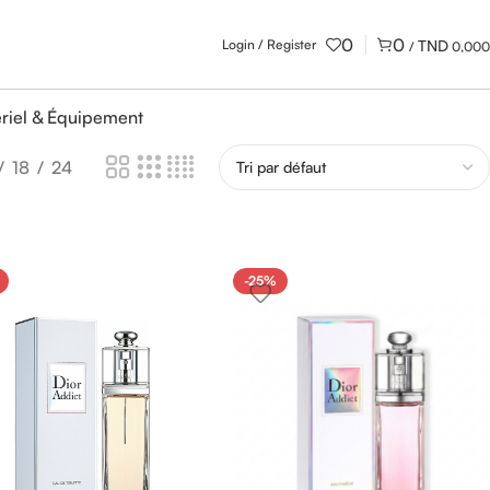
0
0
Login / Register
/
0,000
riel & Équipement
18
24
-25%