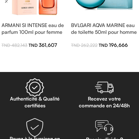
ARMANI SI INTENSE eau de
BVLGARI AQVA MARINE eau
parfum 100ml pour femme
de toilette 50ml pour homme
361,607
196,666
482,143
262,222
Lire La Suite
Lire La Suite
Authenticité & Qualité
Recevez votre
certifiées
commande en 24/48h
Payez à la livraison en