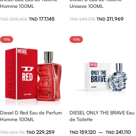
Homme 100ML
Unisexe 100ML
177,145
211,969
208,406
249,375
Ajouter Au Panier
Ajouter Au Panier
-15%
-10%
Diesel D Red Eau de Parfum
DIESEL ONLY THE BRAVE Eau
Homme 100ML
de Toilette
229,259
159,120
–
241,110
269,716