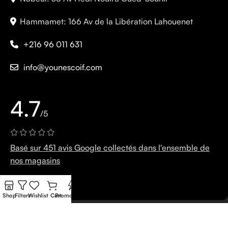
Hammamet: 166 Av de la Libération Lahouenet
+216 96 011 631
info@younescoif.com
4.7
/5
Basé sur 451 avis Google collectés dans l'ensemble de
nos magasins
Ecrivez un avis!
Shop
Filters
Wishlist
Cart
Promo Flash
© 2026 younescoif. Tous droits réservés