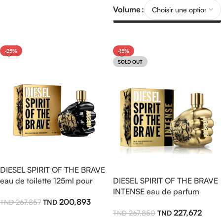
Ajouter Au Panier
Volume
Choix Des Options
-25%
-15%
SOLD OUT
DIESEL SPIRIT OF THE BRAVE
eau de toilette 125ml pour
DIESEL SPIRIT OF THE BRAVE
homme
INTENSE eau de parfum
200,893
267,857
125ml pour homme
227,672
267,850
Ajouter Au Panier