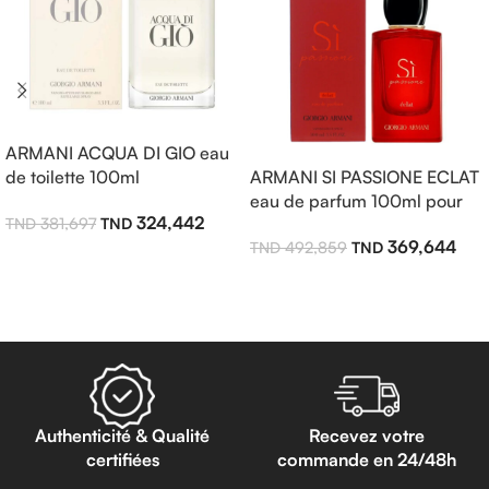
ARMANI ACQUA DI GIO eau
de toilette 100ml
ARMANI SI PASSIONE ECLAT
eau de parfum 100ml pour
324,442
381,697
femme
369,644
492,859
Ajouter Au Panier
Lire La Suite
Authenticité & Qualité
Recevez votre
certifiées
commande en 24/48h