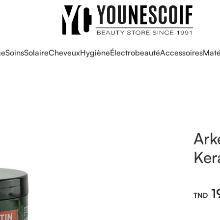
ge
Soins
Solaire
Cheveux
Hygiène
Électrobeauté
Accessoires
Maté
Ark
Ker
1