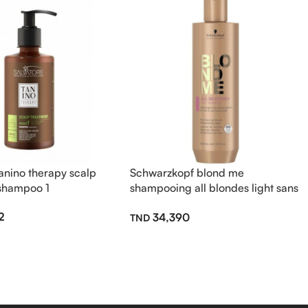
tanino therapy scalp
Schwarzkopf blond me
 shampoo 1
shampooing all blondes light sans
sulfate 300ml
2
34,390