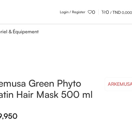
0
0
Login / Register
/
0,000
riel & Équipement
emusa Green Phyto
ARKEMUS
atin Hair Mask 500 ml
9,950