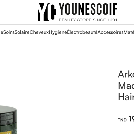
ge
Soins
Solaire
Cheveux
Hygiène
Électrobeauté
Accessoires
Maté
Ark
Mac
Hai
1