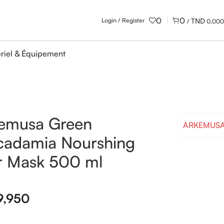
0
0
Login / Register
/
0,000
riel & Équipement
emusa Green
ARKEMUS
adamia Nourshing
r Mask 500 ml
9,950