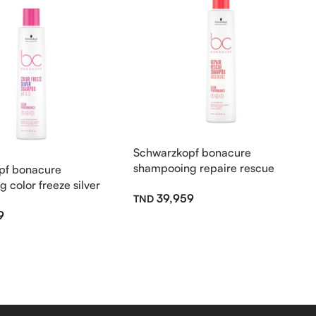
Schwarzkopf bonacure
shampooing repaire rescue
pf bonacure
arginine sans sulfate 250ml
 color freeze silver
39,959
te 250ml
9