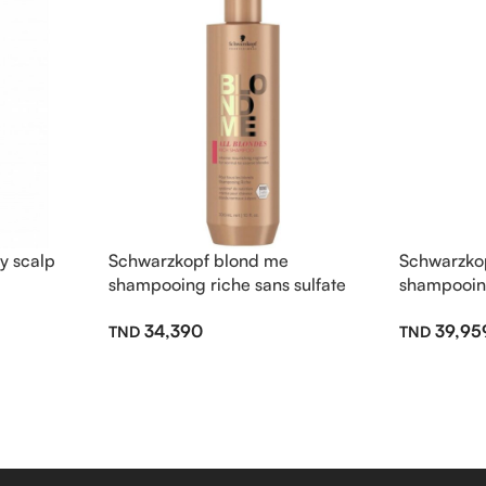
y scalp
Schwarzkopf blond me
Schwarzko
shampooing riche sans sulfate
shampooing
300ml
sans sulfa
34,390
39,95