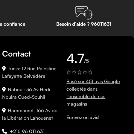
te confiance
Besoin d’aide ? 96011631
Contact
4.7
/5
Tunis: 12 Rue Palestine
Lafayette Belvédère
Basé sur 451 avis Google
collectés dans
Nabeul: 36 Av Hedi
l'ensemble de nos
Nouira Oued-Souhil
magasins
Hammamet: 166 Av de
Ecrivez un avis!
la Libération Lahouenet
+216 96 011 631