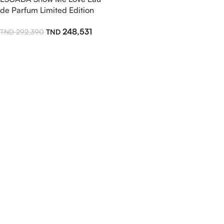
de Parfum Limited Edition
100ML
248,531
292,390
Ajouter Au Panier
Read more