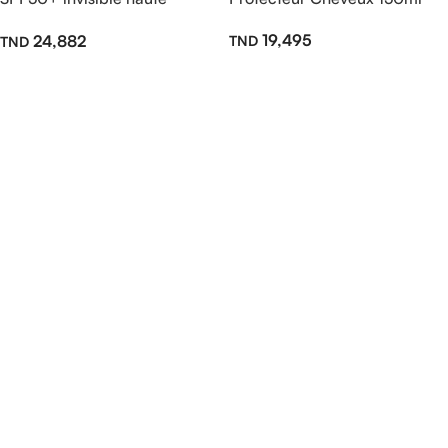
protection 50ml
19,495
24,882
Ajouter Au Panier
Ajouter Au Panier
Read more