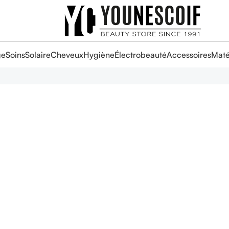
ge
Soins
Solaire
Cheveux
Hygiène
Électrobeauté
Accessoires
Maté