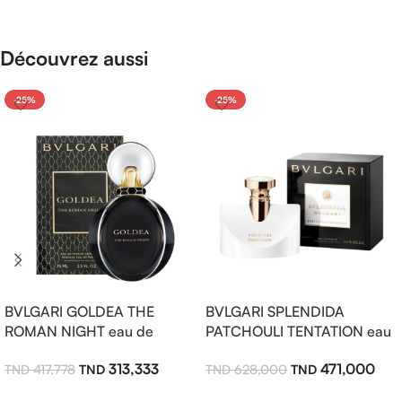
Découvrez aussi
-25%
-25%
BVLGARI GOLDEA THE
BVLGARI SPLENDIDA
ROMAN NIGHT eau de
PATCHOULI TENTATION eau
parfum sensuelle 75ml pour
de parfum 100ml pour
313,333
471,000
417,778
628,000
femme
femme
Ajouter Au Panier
Ajouter Au Panier